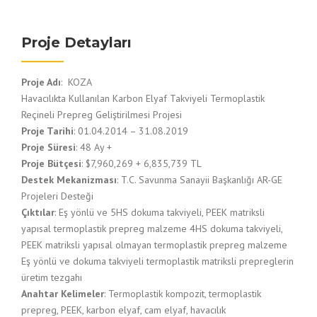
Proje Detayları
Proje Adı
: KOZA
Havacılıkta Kullanılan Karbon Elyaf Takviyeli Termoplastik
Reçineli Prepreg Geliştirilmesi Projesi
Proje Tarihi
: 01.04.2014 – 31.08.2019
Proje Süresi
: 48 Ay +
Proje Bütçesi
: $7,960,269 + 6,835,739 TL
Destek Mekanizması
: T.C. Savunma Sanayii Başkanlığı AR-GE
Projeleri Desteği
Çıktılar
: Eş yönlü ve 5HS dokuma takviyeli, PEEK matriksli
yapısal termoplastik prepreg malzeme 4HS dokuma takviyeli,
PEEK matriksli yapısal olmayan termoplastik prepreg malzeme
Eş yönlü ve dokuma takviyeli termoplastik matriksli prepreglerin
üretim tezgahı
Anahtar Kelimeler
: Termoplastik kompozit, termoplastik
prepreg, PEEK, karbon elyaf, cam elyaf, havacılık